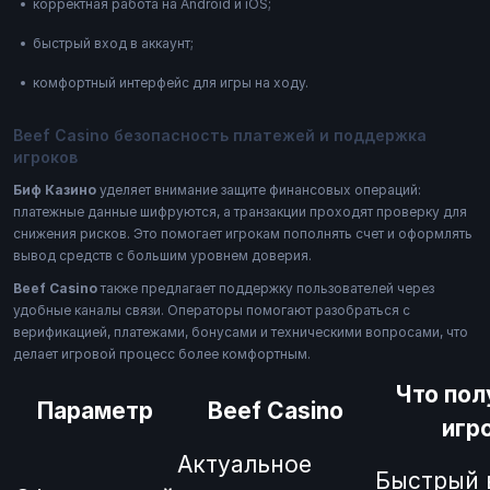
корректная работа на Android и iOS;
быстрый вход в аккаунт;
комфортный интерфейс для игры на ходу.
Beef Casino безопасность платежей и поддержка
игроков
Биф Казино
уделяет внимание защите финансовых операций:
платежные данные шифруются, а транзакции проходят проверку для
снижения рисков. Это помогает игрокам пополнять счет и оформлять
вывод средств с большим уровнем доверия.
Beef Casino
также предлагает поддержку пользователей через
удобные каналы связи. Операторы помогают разобраться с
верификацией, платежами, бонусами и техническими вопросами, что
делает игровой процесс более комфортным.
Что пол
Параметр
Beef Casino
игр
Актуальное
Быстрый 