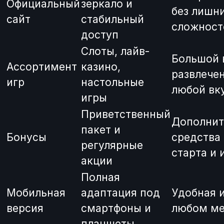
Официальный
зеркало и
без лишн
сайт
стабильный
сложност
доступ
Слоты, лайв-
Большой 
Ассортимент
казино,
развлече
игр
настольные
любой вк
игры
Приветственный
Дополнит
пакет и
Бонусы
средства
регулярные
старта и 
акции
Полная
Мобильная
адаптация под
Удобная и
версия
смартфоны и
любом ме
планшеты