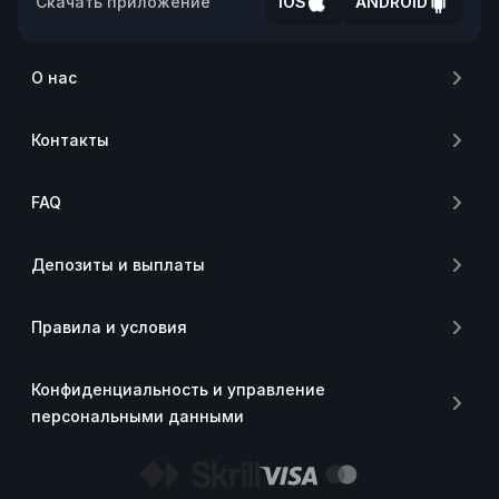
Скачать приложение
IOS
ANDROID
О нас
Контакты
FAQ
Депозиты и выплаты
Правила и условия
Конфиденциальность и управление
персональными данными