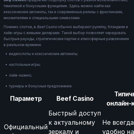
тематикой и бонусными функциями. Здесь можно найти как
классические автоматы, так и современные релизы с фриспинами,
множителями и специальными символами.
Помимо слотов, в
Beef Casino
обычно выбирают рулетку, блэкджек и
лайв-игры с живыми дилерами. Такой выбор позволяет чередовать
быстрые раунды, стратегические партии и атмосферные развлечения
в реальном времени.
видеослоты и классические автоматы;
настольные игры;
лайв-казино;
турниры и бонусные предложения.
Типич
Параметр
Beef Casino
онлайн-
Быстрый доступ
к актуальному
Не всегда
Официальный
зеркалу и
удобно н